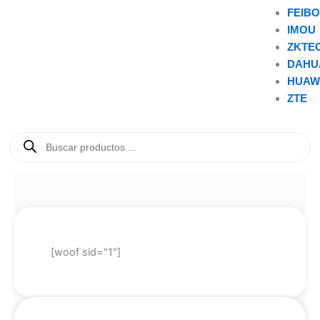
FEIB
IMOU
ZKTE
DAHU
HUAW
ZTE
Búsqueda
de
productos
[woof sid="1"]