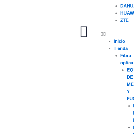
DAHU
HUAW
ZTE
U
s
Inicio
Tienda
e
Fibra
optica
r
EQ
DE
ME
Y
FU