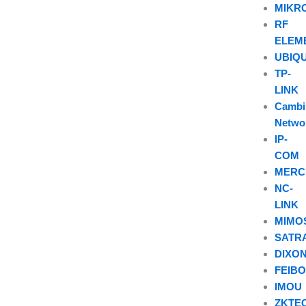
MIKR
RF
ELEM
UBIQU
TP-
LINK
Camb
Netwo
IP-
COM
MERC
NC-
LINK
MIMO
SATR
DIXO
FEIB
IMOU
ZKTE