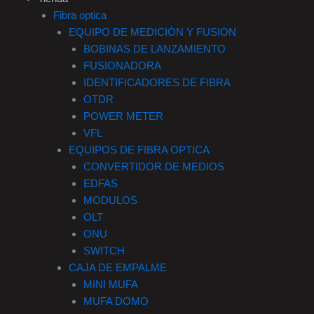
b
a
o
e
Fibra optica
EQUIPO DE MEDICIÓN Y FUSION
o
g
k
d
BOBINAS DE LANZAMIENTO
FUSIONADORA
o
r
i
IDENTIFICADORES DE FIBRA
OTDR
k
a
n
POWER METER
VFL
-
m
EQUIPOS DE FIBRA OPTICA
CONVERTIDOR DE MEDIOS
f
EDFAS
MODULOS
OLT
ONU
SWITCH
CAJA DE EMPALME
MINI MUFA
MUFA DOMO