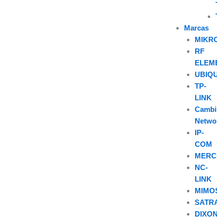
Marcas
MIKR
RF
ELEM
UBIQU
TP-
LINK
Camb
Netwo
IP-
COM
MERC
NC-
LINK
MIMO
SATR
DIXO