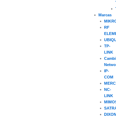
Marcas
MIKR
RF
ELEM
UBIQU
TP-
LINK
Camb
Netwo
IP-
COM
MERC
NC-
LINK
MIMO
SATR
DIXO