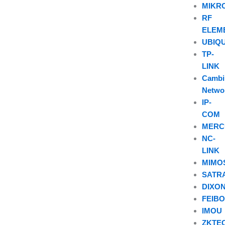
MIKR
RF
ELEM
UBIQU
TP-
LINK
Camb
Netwo
IP-
COM
MERC
NC-
LINK
MIMO
SATR
DIXO
FEIB
IMOU
ZKTE