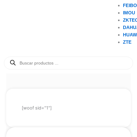
FEIB
IMOU
ZKTE
DAHU
HUAW
ZTE
Búsqueda
de
productos
[woof sid="1"]