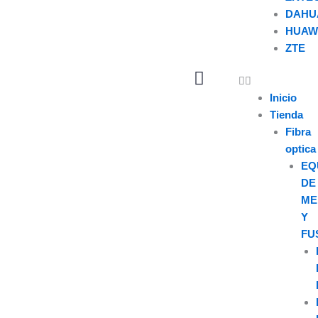
DAHU
HUAW
ZTE
U
s
e
Inicio
r
Tienda
Fibra
optica
EQ
DE
ME
Y
FU