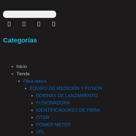
F
I
T
L
a
n
i
i
c
s
k
n
e
t
t
k
Categorías
b
a
o
e
o
g
k
d
o
r
i
k
a
n
Inicio
-
m
Tienda
f
Fibra optica
EQUIPO DE MEDICIÓN Y FUSION
BOBINAS DE LANZAMIENTO
FUSIONADORA
IDENTIFICADORES DE FIBRA
OTDR
POWER METER
VFL