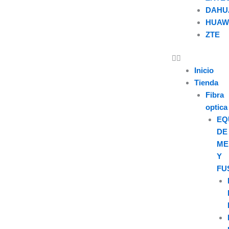
DAHU
HUAW
ZTE
U
s
e
Inicio
r
Tienda
Fibra
optica
EQ
DE
ME
Y
FU