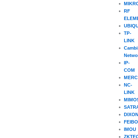
MIKR
RF
ELEM
UBIQU
TP-
LINK
Camb
Netwo
IP-
COM
MERC
NC-
LINK
MIMO
SATR
DIXO
FEIB
IMOU
ZKTE