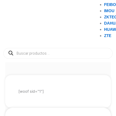
FEIB
IMOU
ZKTE
DAHU
HUAW
ZTE
Búsqueda
de
productos
[woof sid="1"]