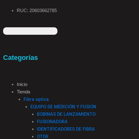
RUC: 20603662785
F
I
T
L
a
n
i
i
c
s
k
n
e
t
t
k
Categorías
b
a
o
e
o
g
k
d
o
r
i
k
a
n
Inicio
-
m
Tienda
f
Fibra optica
EQUIPO DE MEDICIÓN Y FUSION
BOBINAS DE LANZAMIENTO
FUSIONADORA
IDENTIFICADORES DE FIBRA
OTDR