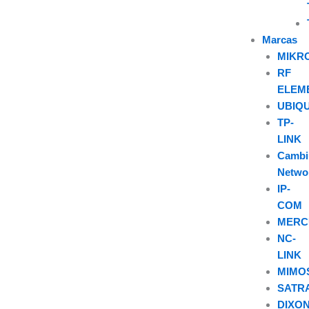
Marcas
MIKR
RF
ELEM
UBIQU
TP-
LINK
Camb
Netwo
IP-
COM
MERC
NC-
LINK
MIMO
SATR
DIXO