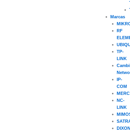
Marcas
MIKR
RF
ELEM
UBIQU
TP-
LINK
Camb
Netwo
IP-
COM
MERC
NC-
LINK
MIMO
SATR
DIXO