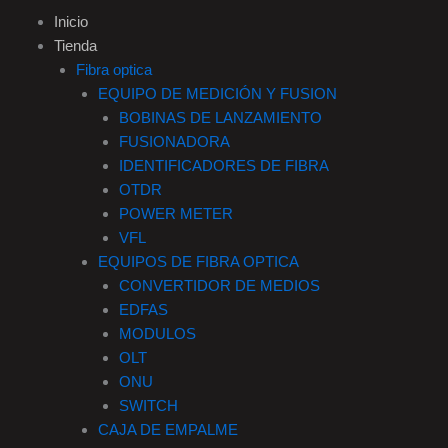
e
t
t
k
Inicio
Tienda
b
a
o
e
Fibra optica
EQUIPO DE MEDICIÓN Y FUSION
o
g
k
d
BOBINAS DE LANZAMIENTO
FUSIONADORA
o
r
i
IDENTIFICADORES DE FIBRA
OTDR
k
a
n
POWER METER
VFL
-
m
EQUIPOS DE FIBRA OPTICA
CONVERTIDOR DE MEDIOS
f
EDFAS
MODULOS
OLT
ONU
SWITCH
CAJA DE EMPALME