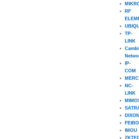
MIKR
RF
ELEM
UBIQU
TP-
LINK
Camb
Netwo
IP-
COM
MERC
NC-
LINK
MIMO
SATR
DIXO
FEIB
IMOU
ZKTE