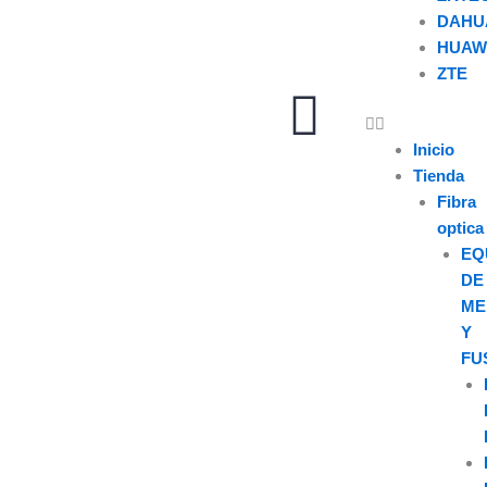
DAHU
HUAW
ZTE
U
s
Inicio
Tienda
e
Fibra
optica
r
EQ
DE
ME
Y
FU