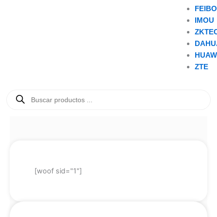
FEIB
IMOU
ZKTE
DAHU
HUAW
ZTE
Búsqueda
de
productos
[woof sid="1"]