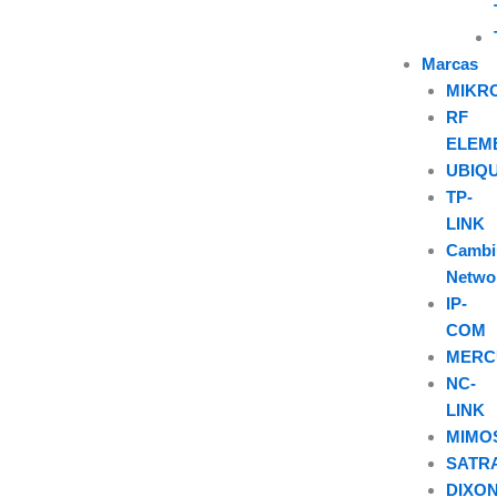
Marcas
MIKR
RF
ELEM
UBIQU
TP-
LINK
Camb
Netwo
IP-
COM
MERC
NC-
LINK
MIMO
SATR
DIXO