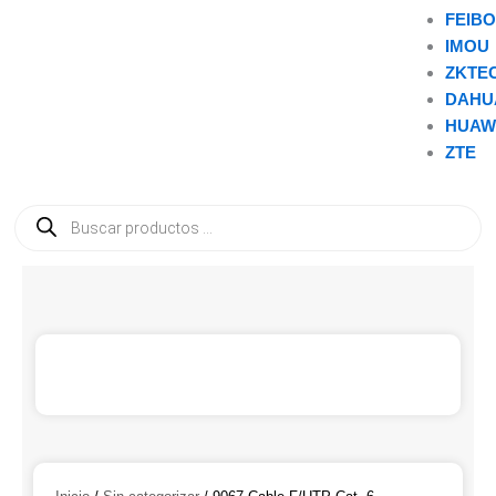
FEIB
IMOU
ZKTE
DAHU
HUAW
ZTE
Búsqueda
de
productos