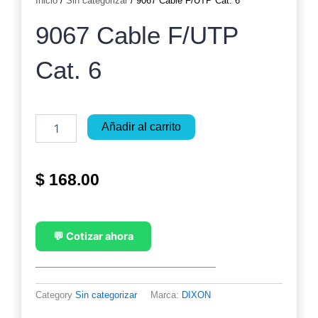
Inicio
/
Sin categorizar
/ 9067 Cable F/UTP Cat. 6
9067 Cable F/UTP
Cat. 6
9067
Añadir al carrito
Cable
F/UTP
Cat.
$
168.00
6
cantidad
💬 Cotizar ahora
Category
Sin categorizar
Marca:
DIXON