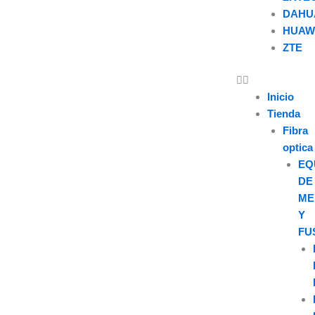
DAHU
HUAW
ZTE
U
s
Inicio
Tienda
e
Fibra
optica
r
EQ
DE
ME
Y
FU