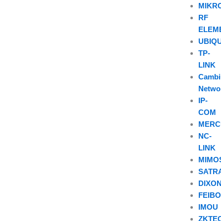
MIKR
RF
ELEM
UBIQU
TP-
LINK
Camb
Netwo
IP-
COM
MERC
NC-
LINK
MIMO
SATR
DIXO
FEIB
IMOU
ZKTE