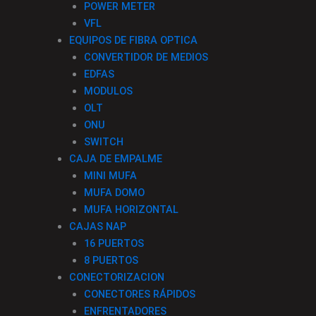
k
a
n
POWER METER
VFL
-
m
EQUIPOS DE FIBRA OPTICA
CONVERTIDOR DE MEDIOS
f
EDFAS
MODULOS
OLT
ONU
SWITCH
CAJA DE EMPALME
MINI MUFA
MUFA DOMO
MUFA HORIZONTAL
CAJAS NAP
16 PUERTOS
8 PUERTOS
CONECTORIZACION
CONECTORES RÁPIDOS
ENFRENTADORES