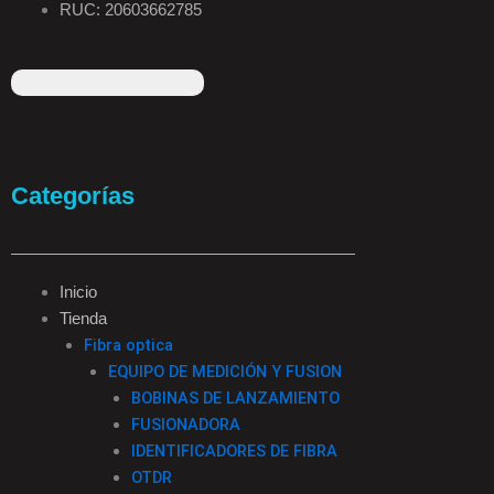
RUC: 20603662785
F
I
T
L
a
n
i
i
Categorías
c
s
k
n
e
t
t
k
Inicio
Tienda
b
a
o
e
Fibra optica
EQUIPO DE MEDICIÓN Y FUSION
o
g
k
d
BOBINAS DE LANZAMIENTO
FUSIONADORA
o
r
i
IDENTIFICADORES DE FIBRA
OTDR