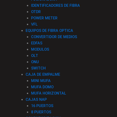
o
r
i
IDENTIFICADORES DE FIBRA
OTDR
k
a
n
POWER METER
VFL
-
m
EQUIPOS DE FIBRA OPTICA
CONVERTIDOR DE MEDIOS
f
EDFAS
MODULOS
OLT
ONU
SWITCH
CAJA DE EMPALME
MINI MUFA
MUFA DOMO
MUFA HORIZONTAL
CAJAS NAP
16 PUERTOS
8 PUERTOS