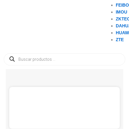
FEIB
IMOU
ZKTE
DAHU
HUAW
ZTE
Búsqueda
de
productos