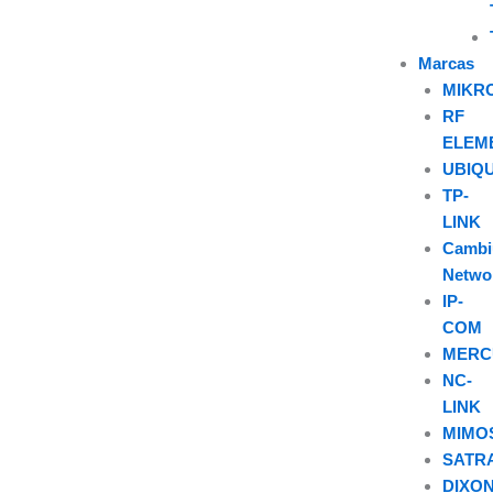
Marcas
MIKR
RF
ELEM
UBIQU
TP-
LINK
Camb
Netwo
IP-
COM
MERC
NC-
LINK
MIMO
SATR
DIXO