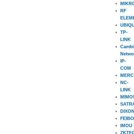
MIKR
RF
ELEM
UBIQU
TP-
LINK
Camb
Netwo
IP-
COM
MERC
NC-
LINK
MIMO
SATR
DIXO
FEIB
IMOU
ZKTE