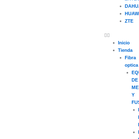
DAHU
HUAW
ZTE
U
s
Inicio
Tienda
e
Fibra
optica
r
EQ
DE
ME
Y
FU