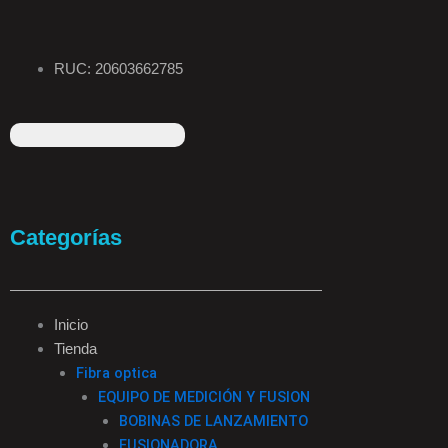
RUC: 20603662785
F
I
T
L
a
n
i
i
Categorías
c
s
k
n
e
t
t
k
Inicio
Tienda
b
a
o
e
Fibra optica
EQUIPO DE MEDICIÓN Y FUSION
o
g
k
d
BOBINAS DE LANZAMIENTO
FUSIONADORA