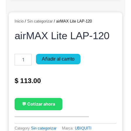
Inicio
/
Sin categorizar
/ airMAX Lite LAP-120
airMAX Lite LAP-120
airMAX
Añadir al carrito
Lite
LAP-
120
$
113.00
cantidad
💬 Cotizar ahora
Category
Sin categorizar
Marca:
UBIQUITI