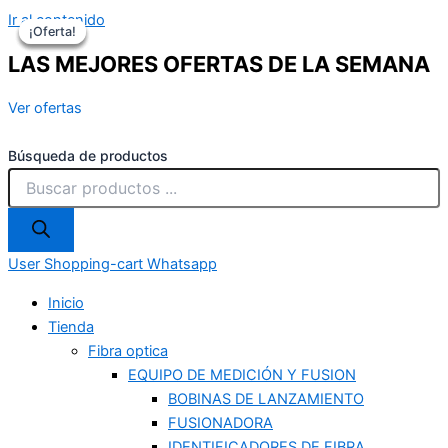
Ir al contenido
¡Oferta!
¡Oferta!
¡Oferta!
¡Oferta!
LAS MEJORES OFERTAS DE LA SEMANA
Ver ofertas
Búsqueda de productos
User
Shopping-cart
Whatsapp
Inicio
Tienda
Fibra optica
EQUIPO DE MEDICIÓN Y FUSION
BOBINAS DE LANZAMIENTO
FUSIONADORA
IDENTIFICADORES DE FIBRA