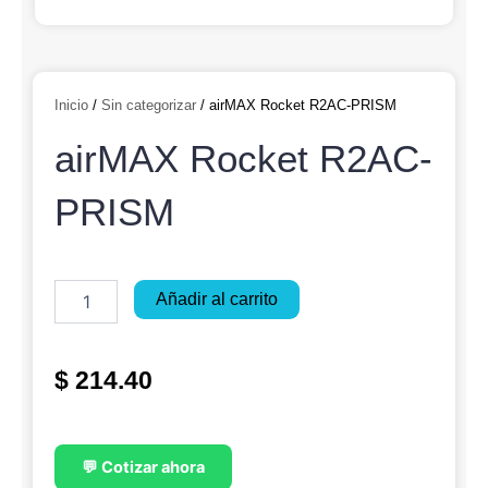
Inicio
/
Sin categorizar
/ airMAX Rocket R2AC-PRISM
airMAX Rocket R2AC-
PRISM
airMAX
Añadir al carrito
Rocket
R2AC-
PRISM
$
214.40
cantidad
💬 Cotizar ahora