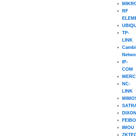
MIKR
RF
ELEM
UBIQU
TP-
LINK
Camb
Netwo
IP-
COM
MERC
NC-
LINK
MIMO
SATR
DIXO
FEIB
IMOU
ZKTE