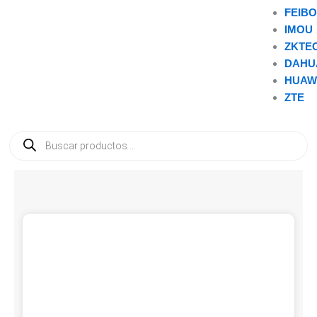
FEIB
IMOU
ZKTE
DAHU
HUAW
ZTE
Búsqueda
de
productos