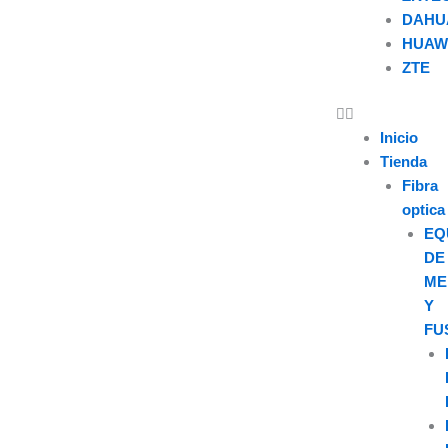
DAHU
HUAW
ZTE
U
s
Inicio
Tienda
e
Fibra
optica
r
EQ
DE
ME
Y
FU