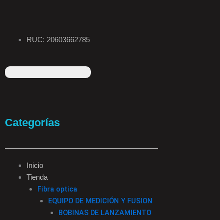
RUC: 20603662785
F
I
T
L
a
n
i
i
Categorías
c
s
k
n
e
t
t
k
Inicio
Tienda
b
a
o
e
Fibra optica
EQUIPO DE MEDICIÓN Y FUSION
o
g
k
d
BOBINAS DE LANZAMIENTO