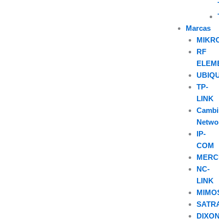
Marcas
MIKR
RF
ELEM
UBIQU
TP-
LINK
Camb
Netwo
IP-
COM
MERC
NC-
LINK
MIMO
SATR
DIXO