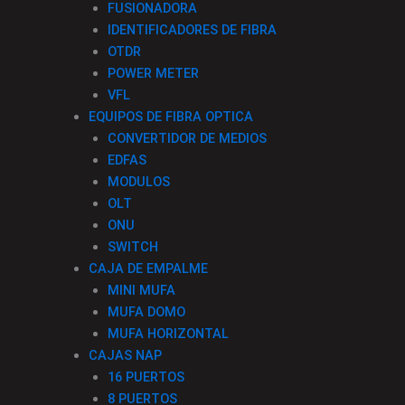
FUSIONADORA
o
r
i
IDENTIFICADORES DE FIBRA
OTDR
k
a
n
POWER METER
VFL
-
m
EQUIPOS DE FIBRA OPTICA
CONVERTIDOR DE MEDIOS
f
EDFAS
MODULOS
OLT
ONU
SWITCH
CAJA DE EMPALME
MINI MUFA
MUFA DOMO
MUFA HORIZONTAL
CAJAS NAP
16 PUERTOS
8 PUERTOS