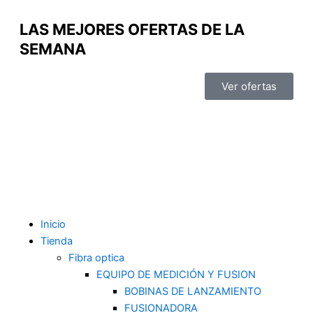
Ir
al
LAS MEJORES OFERTAS DE LA
contenido
SEMANA
Ver ofertas
U
s
e
Inicio
Tienda
Fibra optica
r
EQUIPO DE MEDICIÓN Y FUSION
BOBINAS DE LANZAMIENTO
FUSIONADORA