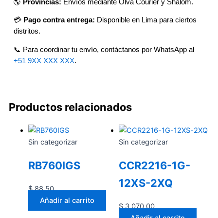
🌎
Provincias:
Envíos mediante Olva Courier y Shalom.
💳
Pago contra entrega:
Disponible en Lima para ciertos
distritos.
📞 Para coordinar tu envío, contáctanos por WhatsApp al
+51 9XX XXX XXX
.
Productos relacionados
Sin categorizar
Sin categorizar
RB760IGS
CCR2216-1G-
12XS-2XQ
$
88.50
Añadir al carrito
$
3,070.00
Añadir al carrito