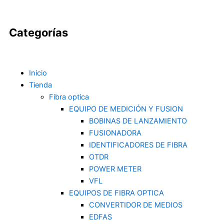
a
n
i
i
Categorías
c
s
k
n
e
t
t
k
Inicio
Tienda
b
a
o
e
Fibra optica
EQUIPO DE MEDICIÓN Y FUSION
o
g
k
d
BOBINAS DE LANZAMIENTO
FUSIONADORA
o
r
i
IDENTIFICADORES DE FIBRA
OTDR
k
a
n
POWER METER
VFL
-
m
EQUIPOS DE FIBRA OPTICA
CONVERTIDOR DE MEDIOS
f
EDFAS