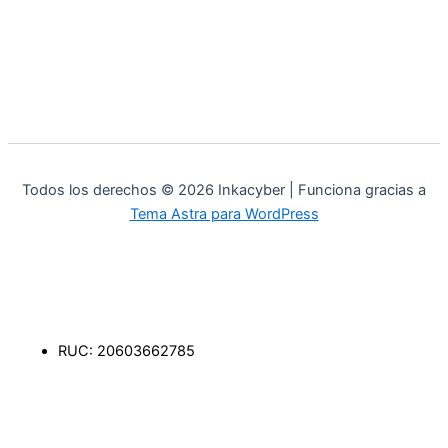
Todos los derechos © 2026 Inkacyber | Funciona gracias a
Tema Astra para WordPress
RUC: 20603662785
F
I
T
L