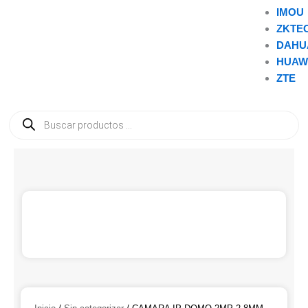
IMOU
ZKTE
DAHU
HUAW
ZTE
Búsqueda
de
productos