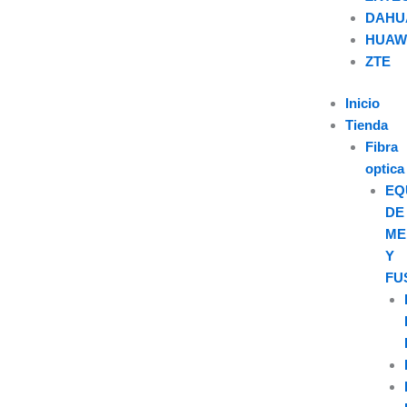
DAHU
HUAW
U
ZTE
s
Inicio
Tienda
e
Fibra
optica
r
EQ
DE
ME
Y
FU