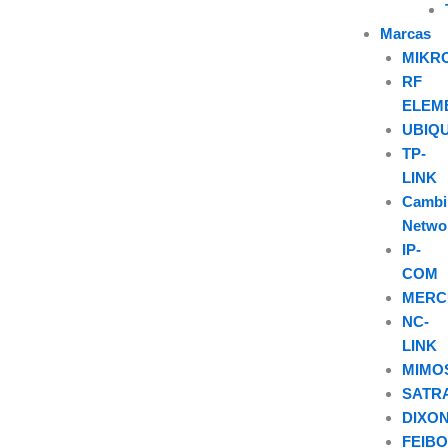
Marcas
MIKR
RF
ELEM
UBIQU
TP-
LINK
Camb
Netwo
IP-
COM
MERC
NC-
LINK
MIMO
SATR
DIXO
FEIB