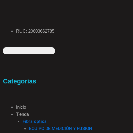
RUC: 20603662785
F
I
T
L
a
n
i
i
Categorías
c
s
k
n
e
t
t
k
Inicio
Tienda
b
a
o
e
Fibra optica
EQUIPO DE MEDICIÓN Y FUSION