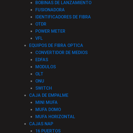
o
g
k
d
BOBINAS DE LANZAMIENTO
FUSIONADORA
o
r
i
IDENTIFICADORES DE FIBRA
OTDR
k
a
n
POWER METER
VFL
-
m
EQUIPOS DE FIBRA OPTICA
CONVERTIDOR DE MEDIOS
f
EDFAS
MODULOS
OLT
ONU
SWITCH
CAJA DE EMPALME
MINI MUFA
MUFA DOMO
MUFA HORIZONTAL
CAJAS NAP
16 PUERTOS