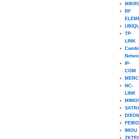
MIKR
RF
ELEM
UBIQU
TP-
LINK
Camb
Netwo
IP-
COM
MERC
NC-
LINK
MIMO
SATR
DIXO
FEIB
IMOU
ZKTE