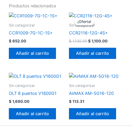
Productos relacionados
El
El
precio
precio
¡Oferta!
¡Oferta!
original
actual
Sin categorizar
Sin categorizar
era:
es:
CCR1009-7G-1C-1S+
CCR2116-12G-4S+
$ 1,130.00.
$ 1,100.00.
$
652.00
$
1,130.00
$
1,100.00
Añadir al carrito
Añadir al carrito
Sin categorizar
Sin categorizar
OLT 8 puertos V1600G1
AirMAX AM-5G16-120
$
1,690.00
$
113.31
Añadir al carrito
Añadir al carrito