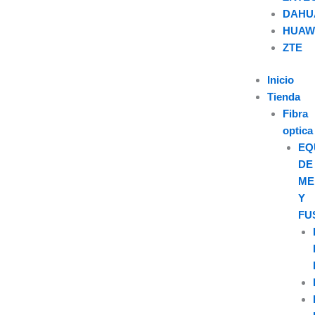
DAHU
HUAW
U
ZTE
s
Inicio
Tienda
e
Fibra
optica
r
EQ
DE
ME
Y
FU