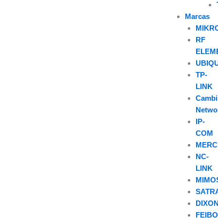
Marcas
MIKR
RF
ELEM
UBIQU
TP-
LINK
Camb
Netwo
IP-
COM
MERC
NC-
LINK
MIMO
SATR
DIXO
FEIB