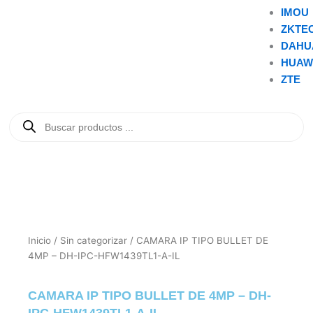
IMOU
ZKTE
DAHU
HUAW
ZTE
Búsqueda
de
productos
Inicio
/
Sin categorizar
/ CAMARA IP TIPO BULLET DE
4MP – DH-IPC-HFW1439TL1-A-IL
CAMARA IP TIPO BULLET DE 4MP – DH-
IPC-HFW1439TL1-A-IL