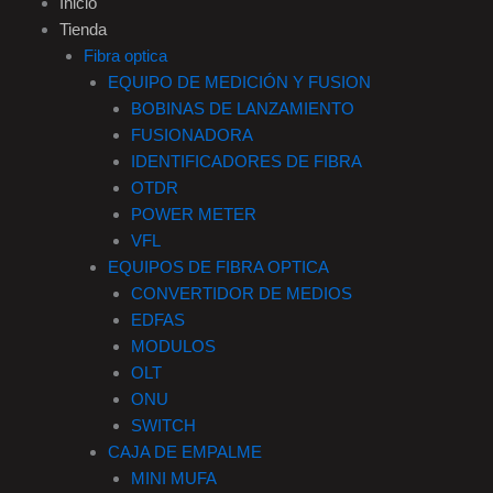
Inicio
Tienda
b
a
o
e
Fibra optica
EQUIPO DE MEDICIÓN Y FUSION
o
g
k
d
BOBINAS DE LANZAMIENTO
FUSIONADORA
o
r
i
IDENTIFICADORES DE FIBRA
OTDR
k
a
n
POWER METER
VFL
-
m
EQUIPOS DE FIBRA OPTICA
CONVERTIDOR DE MEDIOS
f
EDFAS
MODULOS
OLT
ONU
SWITCH
CAJA DE EMPALME
MINI MUFA