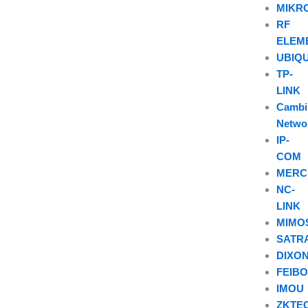
MIKR
RF
ELEM
UBIQU
TP-
LINK
Camb
Netwo
IP-
COM
MERC
NC-
LINK
MIMO
SATR
DIXO
FEIB
IMOU
ZKTE