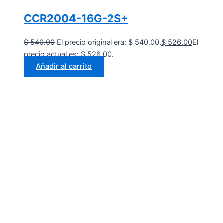
CCR2004-16G-2S+
$
540.00
El precio original era: $ 540.00.
$
526.00
El
precio actual es: $ 526.00.
Añadir al carrito