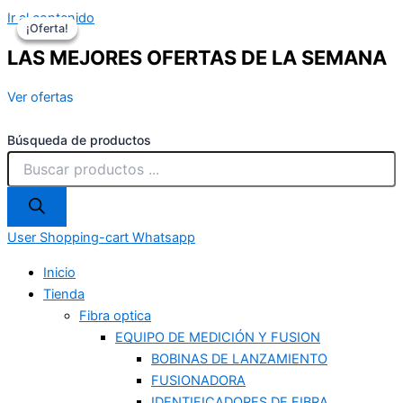
Ir al contenido
¡Oferta!
¡Oferta!
¡Oferta!
LAS MEJORES OFERTAS DE LA SEMANA
Ver ofertas
Búsqueda de productos
User
Shopping-cart
Whatsapp
Inicio
Tienda
Fibra optica
EQUIPO DE MEDICIÓN Y FUSION
BOBINAS DE LANZAMIENTO
FUSIONADORA
IDENTIFICADORES DE FIBRA