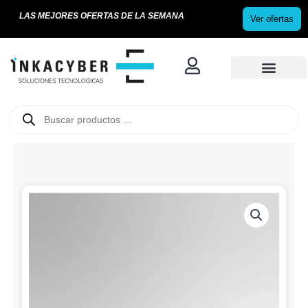
Ir
LAS MEJORES OFERTAS DE LA SEMANA
Ver ofertas
al
contenido
U
s
e
r
Búsqueda
de
productos