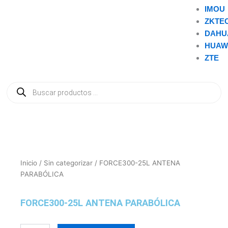
IMOU
ZKTE
DAHU
HUAW
ZTE
Búsqueda
de
productos
Inicio
/
Sin categorizar
/ FORCE300-25L ANTENA
PARABÓLICA
FORCE300-25L ANTENA PARABÓLICA