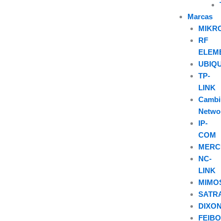
Marcas
MIKR
RF
ELEM
UBIQU
TP-
LINK
Camb
Netwo
IP-
COM
MERC
NC-
LINK
MIMO
SATR
DIXO
FEIB