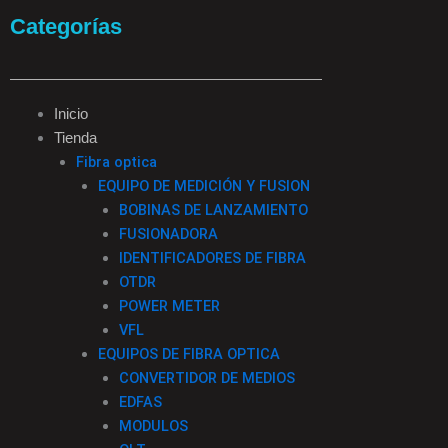
a
n
i
i
Categorías
c
s
k
n
e
t
t
k
Inicio
Tienda
b
a
o
e
Fibra optica
EQUIPO DE MEDICIÓN Y FUSION
o
g
k
d
BOBINAS DE LANZAMIENTO
FUSIONADORA
o
r
i
IDENTIFICADORES DE FIBRA
OTDR
k
a
n
POWER METER
VFL
-
m
EQUIPOS DE FIBRA OPTICA
CONVERTIDOR DE MEDIOS
f
EDFAS
MODULOS