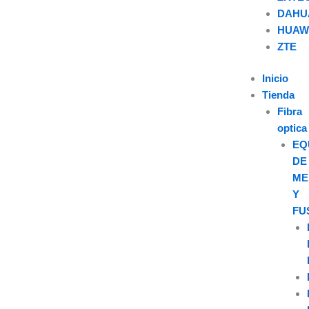
DAHU
HUAW
U
ZTE
s
Inicio
Tienda
e
Fibra
optica
r
EQ
DE
ME
Y
FU