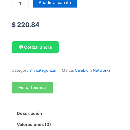
FORCE300-
Añadir al carrito
25L
ANTENA
PARABÓLICA
$
220.84
cantidad
💬 Cotizar ahora
Category
Sin categorizar
Marca:
Cambium Networks
Ficha tecnica
Descripción
Valoraciones (0)