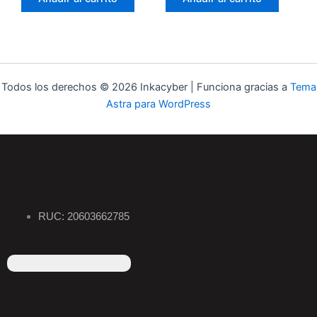
Todos los derechos © 2026 Inkacyber | Funciona gracias a
Tema
Astra para WordPress
RUC: 20603662785
F
I
T
L