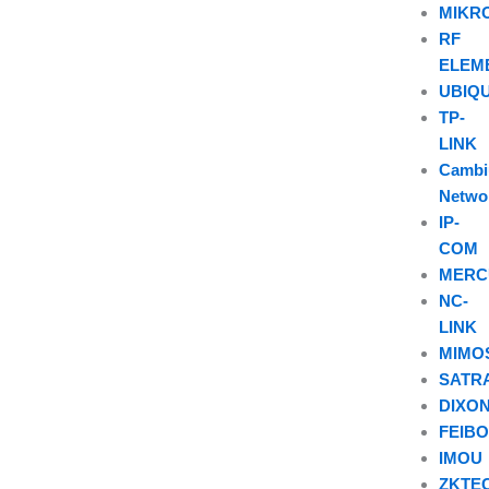
MIKR
RF
ELEM
UBIQU
TP-
LINK
Camb
Netwo
IP-
COM
MERC
NC-
LINK
MIMO
SATR
DIXO
FEIB
IMOU
ZKTE