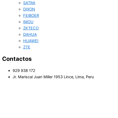
SATRA
DIXON
FEIBOER
IMOU
ZKTECO
DAHUA
HUAWEI
ZTE
Contactos
929 938 172
Jr. Mariscal Juan Miller 1953 Lince, Lima, Peru