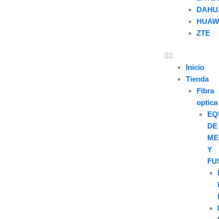
DAHU
HUAW
ZTE
U
s
Inicio
Tienda
e
Fibra
optica
r
EQ
DE
ME
Y
FU