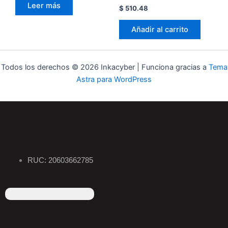
Leer más
$
510.48
Añadir al carrito
Todos los derechos © 2026 Inkacyber | Funciona gracias a
Tema
Astra para WordPress
RUC: 20603662785
F
I
T
L