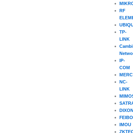
MIKR
RF
ELEM
UBIQU
TP-
LINK
Camb
Netwo
IP-
COM
MERC
NC-
LINK
MIMO
SATR
DIXO
FEIB
IMOU
ZKTE