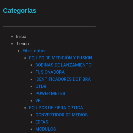
a
n
i
i
Categorías
c
s
k
n
e
t
t
k
Inicio
Tienda
b
a
o
e
Fibra optica
EQUIPO DE MEDICIÓN Y FUSION
o
g
k
d
BOBINAS DE LANZAMIENTO
FUSIONADORA
o
r
i
IDENTIFICADORES DE FIBRA
OTDR
k
a
n
POWER METER
VFL
-
m
EQUIPOS DE FIBRA OPTICA
CONVERTIDOR DE MEDIOS
f
EDFAS
MODULOS