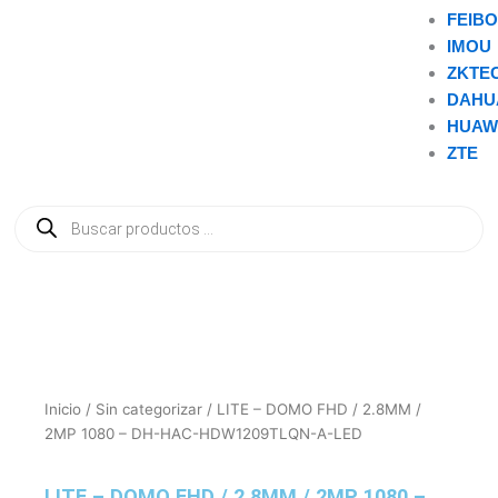
FEIB
IMOU
ZKTE
DAHU
HUAW
ZTE
Búsqueda
de
productos
Inicio
/
Sin categorizar
/ LITE – DOMO FHD / 2.8MM /
2MP 1080 – DH-HAC-HDW1209TLQN-A-LED
LITE – DOMO FHD / 2.8MM / 2MP 1080 –