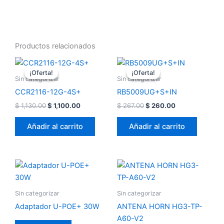
Productos relacionados
El
El
El
El
precio
precio
precio
precio
¡Oferta!
¡Oferta!
¡Oferta!
¡Oferta!
original
actual
original
actual
Sin categorizar
Sin categorizar
era:
es:
era:
es:
CCR2116-12G-4S+
RB5009UG+S+IN
$ 1,130.00.
$ 1,100.00.
$ 267.00.
$ 260.00.
$
1,130.00
$
1,100.00
$
267.00
$
260.00
Añadir al carrito
Añadir al carrito
Sin categorizar
Sin categorizar
Adaptador U-POE+ 30W
ANTENA HORN HG3-TP-
A60-V2