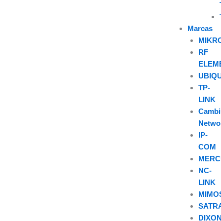
Marcas
MIKR
RF
ELEM
UBIQU
TP-
LINK
Camb
Netwo
IP-
COM
MERC
NC-
LINK
MIMO
SATR
DIXO