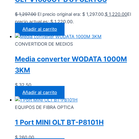
$
1,297.00
El precio original era: $ 1,297.00.
$
1,220.00
El
precio actual es: $ 1,220.00.
Añadir al carrito
CONVERTIDOR DE MEDIOS
Media converter WODATA 1000M
3KM
$
32.50
Añadir al carrito
EQUIPOS DE FIBRA OPTICA
1 Port MINI OLT BT-P8101H
$
260.00