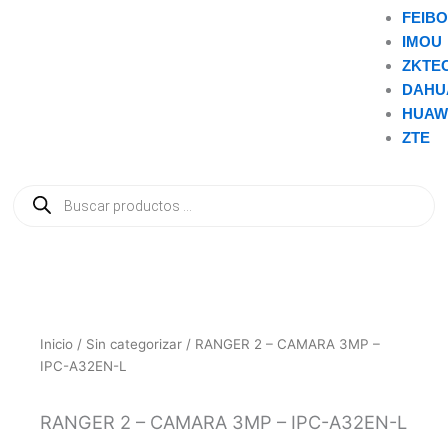
FEIB
IMOU
ZKTE
DAHU
HUAW
ZTE
Búsqueda
de
productos
Inicio
/
Sin categorizar
/ RANGER 2 – CAMARA 3MP –
IPC-A32EN-L
RANGER 2 – CAMARA 3MP – IPC-A32EN-L