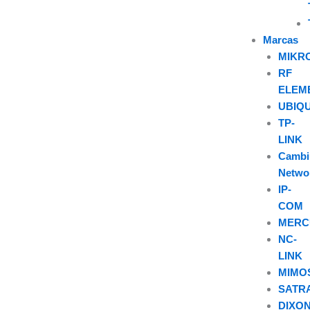
Marcas
MIKR
RF
ELEM
UBIQU
TP-
LINK
Camb
Netwo
IP-
COM
MERC
NC-
LINK
MIMO
SATR
DIXO