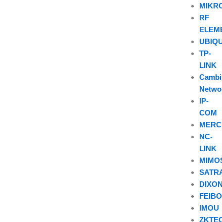
MIKR
RF
ELEM
UBIQU
TP-
LINK
Camb
Netwo
IP-
COM
MERC
NC-
LINK
MIMO
SATR
DIXO
FEIB
IMOU
ZKTE