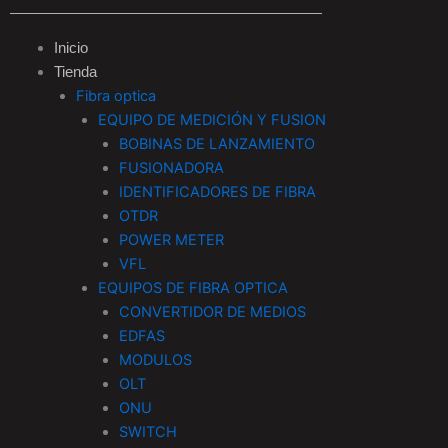
e
t
t
k
Inicio
Tienda
b
a
o
e
Fibra optica
EQUIPO DE MEDICIÓN Y FUSION
o
g
k
d
BOBINAS DE LANZAMIENTO
FUSIONADORA
o
r
i
IDENTIFICADORES DE FIBRA
OTDR
k
a
n
POWER METER
VFL
-
m
EQUIPOS DE FIBRA OPTICA
CONVERTIDOR DE MEDIOS
f
EDFAS
MODULOS
OLT
ONU
SWITCH