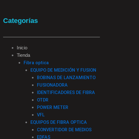
F
I
T
L
a
n
i
i
Categorías
c
s
k
n
e
t
t
k
Inicio
Tienda
b
a
o
e
Fibra optica
EQUIPO DE MEDICIÓN Y FUSION
o
g
k
d
BOBINAS DE LANZAMIENTO
FUSIONADORA
o
r
i
IDENTIFICADORES DE FIBRA
OTDR
k
a
n
POWER METER
VFL
-
m
EQUIPOS DE FIBRA OPTICA
CONVERTIDOR DE MEDIOS
EDFAS