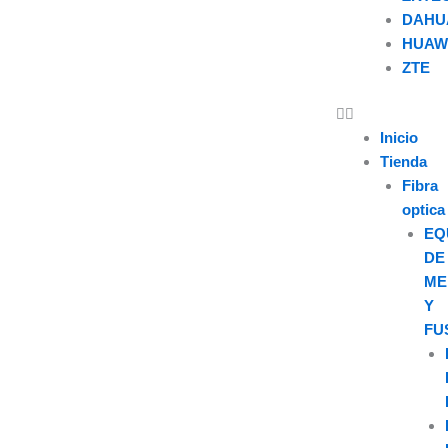
DAHU
HUAW
ZTE
U
s
Inicio
Tienda
e
Fibra
optica
r
EQ
DE
ME
Y
FU