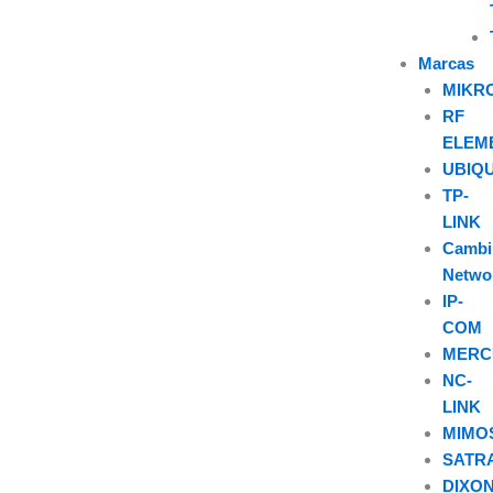
Marcas
MIKR
RF
ELEM
UBIQU
TP-
LINK
Camb
Netwo
IP-
COM
MERC
NC-
LINK
MIMO
SATR
DIXO