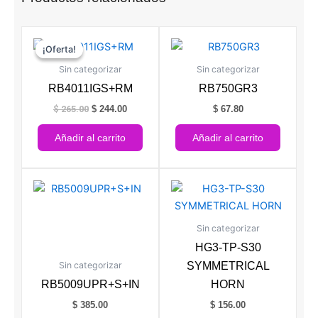
El
El
precio
precio
¡Oferta!
¡Oferta!
original
actual
era:
es:
Sin categorizar
Sin categorizar
$ 265.00.
$ 244.00.
RB4011IGS+RM
RB750GR3
$
265.00
$
244.00
$
67.80
Añadir al carrito
Añadir al carrito
Sin categorizar
HG3-TP-S30
Sin categorizar
SYMMETRICAL
RB5009UPR+S+IN
HORN
$
385.00
$
156.00