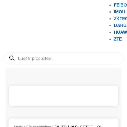
FEIB
IMOU
ZKTE
DAHU
HUAW
ZTE
Búsqueda
de
productos