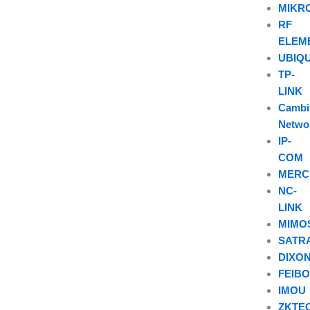
MIKR
RF
ELEM
UBIQU
TP-
LINK
Camb
Netwo
IP-
COM
MERC
NC-
LINK
MIMO
SATR
DIXO
FEIB
IMOU
ZKTE