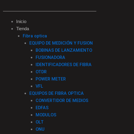
c
s
k
n
e
t
t
k
Inicio
Tienda
b
a
o
e
Fibra optica
EQUIPO DE MEDICIÓN Y FUSION
o
g
k
d
BOBINAS DE LANZAMIENTO
FUSIONADORA
o
r
i
IDENTIFICADORES DE FIBRA
OTDR
k
a
n
POWER METER
VFL
-
m
EQUIPOS DE FIBRA OPTICA
CONVERTIDOR DE MEDIOS
f
EDFAS
MODULOS
OLT
ONU