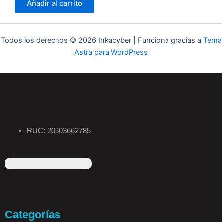
Añadir al carrito
Todos los derechos © 2026 Inkacyber | Funciona gracias a
Tema
Astra para WordPress
RUC: 20603662785
F
I
T
L
a
n
i
i
Categorías