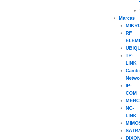
Marcas
MIKR
RF
ELEM
UBIQU
TP-
LINK
Camb
Netwo
IP-
COM
MERC
NC-
LINK
MIMO
SATR
DIXO