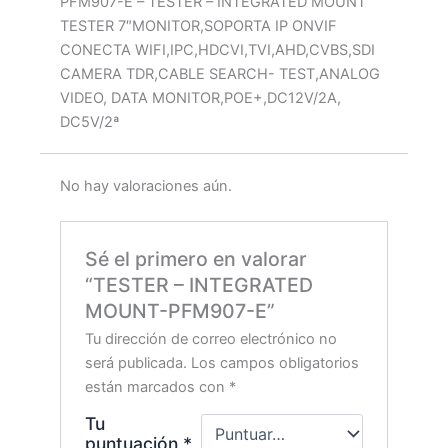
PFM907-E – TESTER – INTEGRATED MOUNT
TESTER 7″MONITOR,SOPORTA IP ONVIF
CONECTA WIFI,IPC,HDCVI,TVI,AHD,CVBS,SDI
CAMERA TDR,CABLE SEARCH- TEST,ANALOG
VIDEO, DATA MONITOR,POE+,DC12V/2A,
DC5V/2ª
No hay valoraciones aún.
Sé el primero en valorar
“TESTER – INTEGRATED
MOUNT-PFM907-E”
Tu dirección de correo electrónico no
será publicada.
Los campos obligatorios
están marcados con
*
Tu
puntuación
*