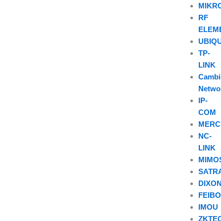
MIKR
RF
ELEM
UBIQU
TP-
LINK
Camb
Netwo
IP-
COM
MERC
NC-
LINK
MIMO
SATR
DIXO
FEIB
IMOU
ZKTE