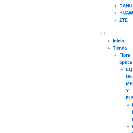
DAHU
HUAW
ZTE
U
s
Inicio
Tienda
e
Fibra
optica
r
EQ
DE
ME
Y
FU