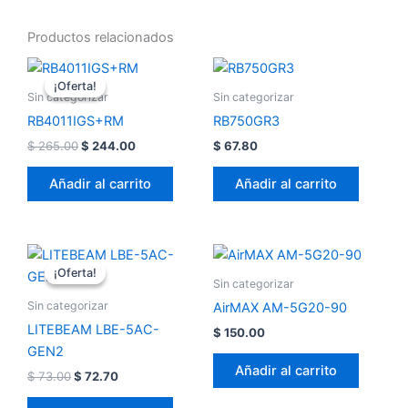
Productos relacionados
El
El
precio
precio
¡Oferta!
¡Oferta!
original
actual
Sin categorizar
Sin categorizar
era:
es:
RB4011IGS+RM
RB750GR3
$ 265.00.
$ 244.00.
$
265.00
$
244.00
$
67.80
Añadir al carrito
Añadir al carrito
El
El
precio
precio
¡Oferta!
¡Oferta!
original
actual
Sin categorizar
era:
es:
Sin categorizar
AirMAX AM-5G20-90
$ 73.00.
$ 72.70.
LITEBEAM LBE-5AC-
$
150.00
GEN2
Añadir al carrito
$
73.00
$
72.70