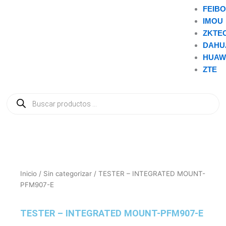
FEIB
IMOU
ZKTE
DAHU
HUAW
ZTE
Búsqueda
de
productos
Inicio
/
Sin categorizar
/ TESTER – INTEGRATED MOUNT-
PFM907-E
TESTER – INTEGRATED MOUNT-PFM907-E