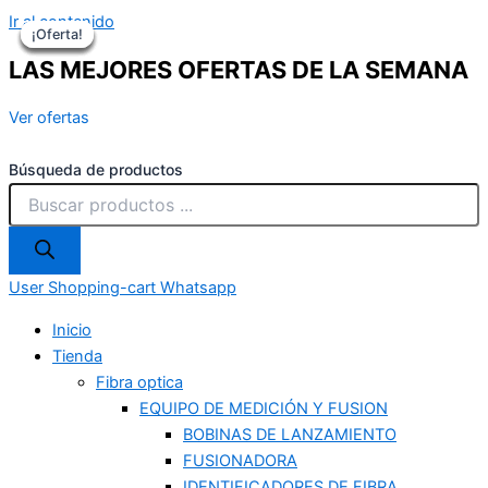
Ir al contenido
¡Oferta!
¡Oferta!
¡Oferta!
¡Oferta!
¡Oferta!
¡Oferta!
LAS MEJORES OFERTAS DE LA SEMANA
Ver ofertas
Búsqueda de productos
User
Shopping-cart
Whatsapp
Inicio
Tienda
Fibra optica
EQUIPO DE MEDICIÓN Y FUSION
BOBINAS DE LANZAMIENTO
FUSIONADORA
IDENTIFICADORES DE FIBRA