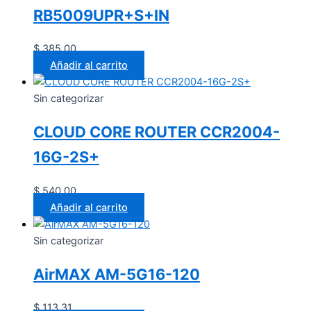
RB5009UPR+S+IN
$
385.00
Añadir al carrito
Sin categorizar
CLOUD CORE ROUTER CCR2004-
16G-2S+
$
540.00
Añadir al carrito
Sin categorizar
AirMAX AM-5G16-120
$
113.31