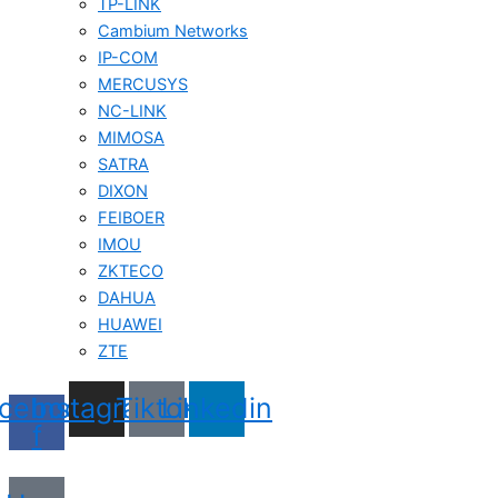
TP-LINK
Cambium Networks
IP-COM
MERCUSYS
NC-LINK
MIMOSA
SATRA
DIXON
FEIBOER
IMOU
ZKTECO
DAHUA
HUAWEI
ZTE
cebook-
Instagram
Tiktok
Linkedin
f