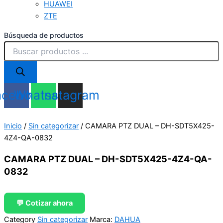
HUAWEI
ZTE
Búsqueda de productos
acebook
Whatsapp
Instagram
Inicio
/
Sin categorizar
/ CAMARA PTZ DUAL – DH-SDT5X425-
4Z4-QA-0832
CAMARA PTZ DUAL – DH-SDT5X425-4Z4-QA-
0832
💬 Cotizar ahora
Category
Sin categorizar
Marca:
DAHUA