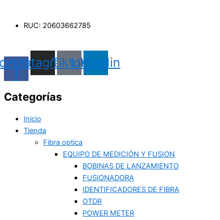
RUC: 20603662785
cebook-
Instagram
Tiktok
Linkedin
f
Categorías
Inicio
Tienda
Fibra optica
EQUIPO DE MEDICIÓN Y FUSION
BOBINAS DE LANZAMIENTO
FUSIONADORA
IDENTIFICADORES DE FIBRA
OTDR
POWER METER