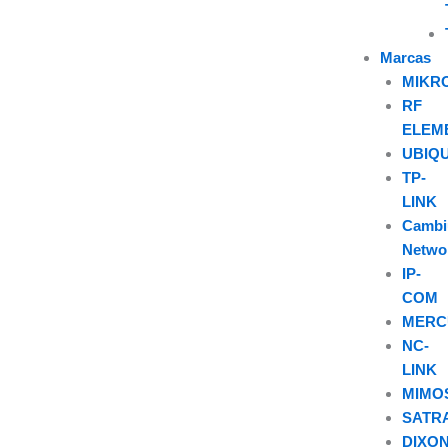
Marcas
MIKR
RF
ELEM
UBIQU
TP-
LINK
Camb
Netwo
IP-
COM
MERC
NC-
LINK
MIMO
SATR
DIXO