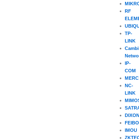
MIKR
RF
ELEM
UBIQU
TP-
LINK
Camb
Netwo
IP-
COM
MERC
NC-
LINK
MIMO
SATR
DIXO
FEIB
IMOU
ZKTE