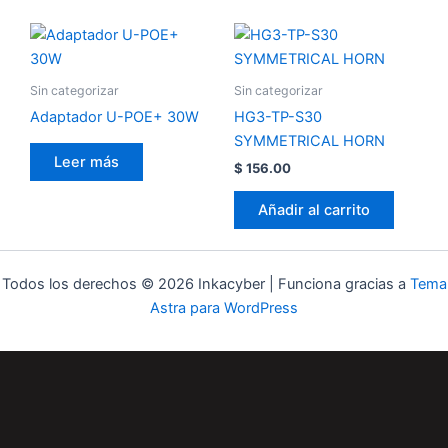
Sin categorizar
Sin categorizar
Adaptador U-POE+ 30W
HG3-TP-S30
SYMMETRICAL HORN
Leer más
$
156.00
Añadir al carrito
Todos los derechos © 2026 Inkacyber | Funciona gracias a
Tema
Astra para WordPress