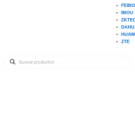
FEIB
IMOU
ZKTE
DAHU
HUAW
ZTE
Búsqueda
de
productos