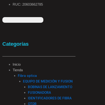
RUC: 20603662785
F
I
T
L
a
n
i
i
Categorías
c
s
k
n
e
t
t
k
Inicio
Tienda
b
a
o
e
Fibra optica
EQUIPO DE MEDICIÓN Y FUSION
o
g
k
d
BOBINAS DE LANZAMIENTO
FUSIONADORA
o
r
i
IDENTIFICADORES DE FIBRA
OTDR