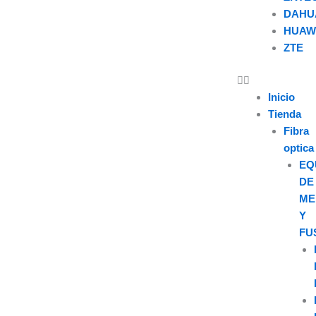
DAHU
HUAW
ZTE
U
s
Inicio
Tienda
e
Fibra
optica
r
EQ
DE
ME
Y
FU