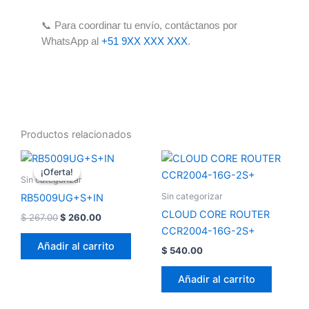
📞 Para coordinar tu envío, contáctanos por
WhatsApp al
+51 9XX XXX XXX
.
Productos relacionados
El
El
precio
precio
¡Oferta!
¡Oferta!
original
actual
Sin categorizar
era:
es:
Sin categorizar
RB5009UG+S+IN
$ 267.00.
$ 260.00.
CLOUD CORE ROUTER
$
267.00
$
260.00
CCR2004-16G-2S+
Añadir al carrito
$
540.00
Añadir al carrito