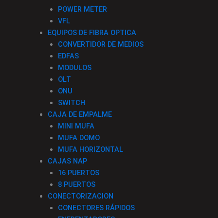
k
a
n
POWER METER
VFL
-
m
EQUIPOS DE FIBRA OPTICA
CONVERTIDOR DE MEDIOS
f
EDFAS
MODULOS
OLT
ONU
SWITCH
CAJA DE EMPALME
MINI MUFA
MUFA DOMO
MUFA HORIZONTAL
CAJAS NAP
16 PUERTOS
8 PUERTOS
CONECTORIZACION
CONECTORES RÁPIDOS